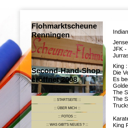
Flohmarktscheune
India
Renningen
Jens
JFK 
Jur
King :
Second-Hand-Shop
Die 
eröffnet 2008
Es b
Gol
The
The
STARTSEITE
Tr
ÜBER MICH
FOTOS
Kar
Kin
WAS GIBT'S NEUES ?