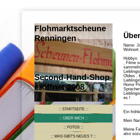
Flohmarktscheune
Über
Renningen
Name: J
Wohnort:
Hobbys: 
, Filme s
sammeln
Liebling
Second-Hand-Shop
Oldies ,
Lieblings
eröffnet 2008
Horror P
Sprachen
Lieblings
es !
STARTSEITE
Ein fröhl
ÜBER MICH
Mein Nam
FOTOS
Meine Fam
also soz
WAS GIBT'S NEUES ?